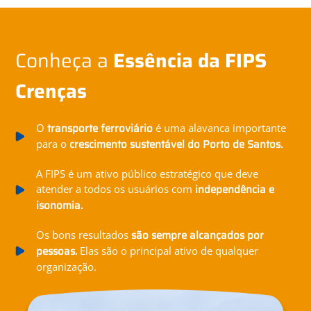
Conheça a
Conheça a
Conheça a
Conheça a
Conheça a
Conheça a
Essência da FIPS
Essência da FIPS
Essência da FIPS
Essência da FIPS
Essência da FIPS
Essência da FIPS
Crenças
Propósito
Aspiração
Princípios
Princípios
Princípios
Eficiência
Integridade
Colaboração
transporte ferroviário
excelência
case de sucesso no modelo de
O
Com
Tornar-se um
A busca pela eficiência com
Respeitar as pessoas e cumprir os
Trabalhar em conjunto, com empatia,
na gestão da malha ferroviária do
é uma alavanca importante
autogestão
crescimento sustentável do Porto de Santos.
agregamos valor à cadeia logística
símbolo de parceria
para o
Porto de Santos,
responsabilidade deve estar presente em nosso dia a
compromissos assumidos é essencial para garantir
para alcançar o melhor resultado para todos.
no Brasil e um
brasileira.
estratégica no setor
dia.
relacionamentos saudáveis e duradouros.
, desenvolvendo as melhores
Segurança
A segurança das pessoas é prioridade
A FIPS é um ativo público estratégico que deve
governança, gestão e planejamento.
práticas de
Pessoas
Pessoas engajadas e um ambiente de
independência e
atender a todos os usuários com
sobre qualquer tema.
isonomia.
trabalho saudável são o alicerce para a construção de
bons resultados.
são sempre alcançados por
Os bons resultados
pessoas.
Elas são o principal ativo de qualquer
organização.